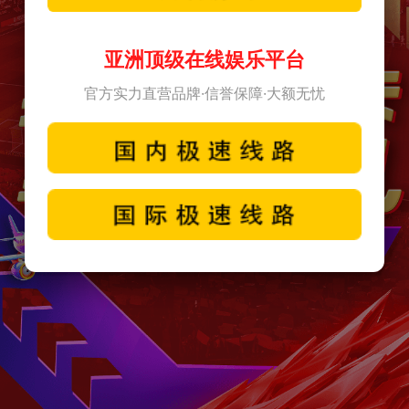
亚洲顶级在线娱乐平台
官方实力直营品牌·信誉保障·大额无忧